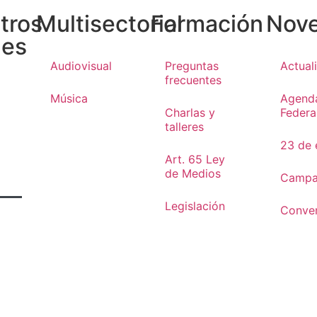
tros
Multisectorial
Formación
Nov
les
Audiovisual
Preguntas
Actual
frecuentes
Música
Agend
Charlas y
Federa
talleres
23 de 
Art. 65 Ley
de Medios
Campa
Legislación
Conve