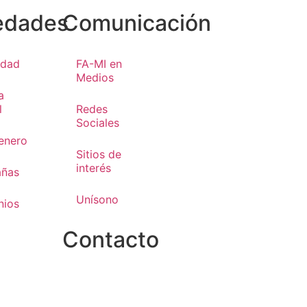
edades
Comunicación
idad
FA-MI en
Medios
a
l
Redes
Sociales
enero
Sitios de
interés
ñas
Unísono
nios
Contacto