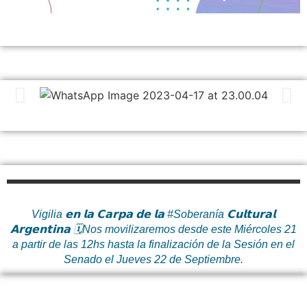
Vigilia 𝗲𝗻 𝗹𝗮 𝗖𝗮𝗿𝗽𝗮 𝗱𝗲 𝗹𝗮 #Soberanía 𝗖𝘂𝗹𝘁𝘂𝗿𝗮𝗹
𝗔𝗿𝗴𝗲𝗻𝘁𝗶𝗻𝗮 🗓Nos movilizaremos desde este Miércoles 21
a partir de las 12hs hasta la finalización de la Sesión en el
Senado el Jueves 22 de Septiembre.